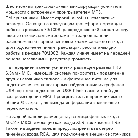
Шестизонный трансляционный микширующий усилитель
мощности с встроенным проигрывателем MP3,
FM приемником. Имеет строгий дизайн и компактные
размеры. Оснащен согласующим трансформатором для
работы в режимах 70/100В, распределяющий сигнал между
шестью отключаемыми зонами. На задней панели
расположены 6 парных винтовых клемм силового выхода,
для подключения линий трансляции, рассчитаных для
работы в режиме 70/100В. Каждая линия имеет на передней
панели независимый регулятор громкости.
На перердней панели усилителя размещен разъем TRS
6,5мм - MIC, имеющий систему приоритета - подавление
других источников сигнала - и фантомное питание для
подключения конденсаторных пэйджинговых микрофонов.
USB порт для подключения USB-Flash накопителей для
воспроизведения MP3. Проигрыватель и приемник имеют
общий ЖК-экран для вывода информации и кнопочные
переключатели.
На задней панели размещены два микрофонных входа
MIC2 и MIC3, имеющие как входы XLR, так и входы TRS.
Также, на задней панели предусмотрены два стерео
линейных входа RCA, для подключения внешних источников