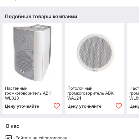
Подобные товары компании
Настенный
Потолочный
Нас
громкоговоритель ABK
громкоговоритель ABK
гром
WL313
WA124
WL8
Цену уточняйте
Цену уточняйте
Цен
О нас
Рейтинг не сформирован