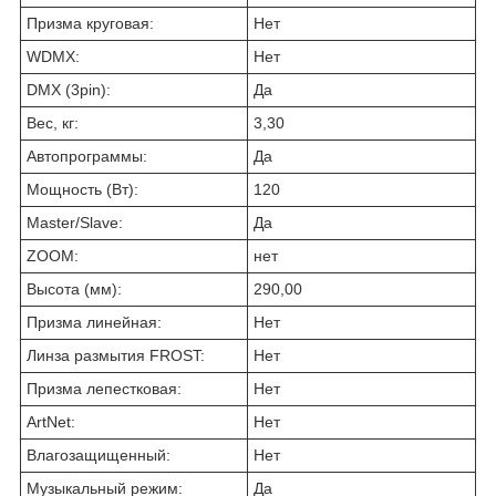
Призма круговая:
Нет
WDMX:
Нет
DMX (3pin):
Да
Вес, кг:
3,30
Автопрограммы:
Да
Мощность (Вт):
120
Master/Slave:
Да
ZOOM:
нет
Высота (мм):
290,00
Призма линейная:
Нет
Линза размытия FROST:
Нет
Призма лепестковая:
Нет
ArtNet:
Нет
Влагозащищенный:
Нет
Музыкальный режим:
Да