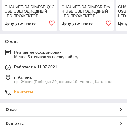
CHAUVET-DJ SlimPAR Q12
CHAUVET-DJ SlimPAR Pro
CHA
USB СВЕТОДИОДНЫЙ
H USB СВЕТОДИОДНЫЙ
USB
LED ПРОЖЕКТОР
LED ПРОЖЕКТОР
LED
Цену уточняйте
Цену уточняйте
Цен
О нас
Рейтинг не сформирован
Менее 5 отзывов за последний год
Работает с 11.07.2021
г. Астана
пр. Женис(Победы) 29, офисы 19, Астана, Казахстан
Контакты
О нас
Контакты