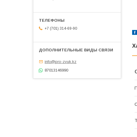
+7 (701) 314-69-90
Х
info@pro-zvuk.kz
87013146990
П
С
Т