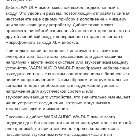
Дибокс WA-DI-P имеет сквозной выход, подключенный к
входу. Это удобный разъем, позволяющий отправлять сигнал
инструмента еще одному прибору в дополнение к микшеру
или записывающему устройству. Дибокс также может
принимать линейный записанный сигнал и отправлять его на
другой линейный вход, одновременно отправляя сигнал с
микрофонного выхода XLR дибокса.
При подключении электронных инструментов, таких как
электрогитара, бас-гитара, клавишные или драм-машины
напрямую к акустической системе или звукозаписывающему
устройству, WARM AUDIO WA-DI-P преобразует небалансные
выходные сигналы с высоким сопротивлением в балансные с
низким сопротивлением. Таким образом, инструментальные
сигналы теперь преобразованы в надлежащий уровень
напряжения для акустической системы или
звукозаписывающего устройства, что значительно уменьшает
и/или устраняет соединения, которые могут вызвать
тональные сдвиги и искажения.
Пассивный дибокс WARM AUDIO WA-DI-P лучше всего
подходит для балансировки сигнала инструментов с активной
электроникой, но при этом очень хорошо справляется с
пассивными звукоснимателями, создавая частотный