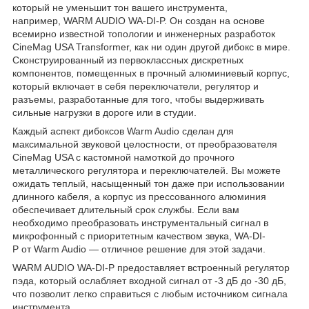
который не уменьшит тон вашего инструмента,
например, WARM AUDIO WA-DI-P. Он создан на основе
всемирно известной топологии и инженерных разработок
CineMag USA Transformer, как ни один другой дибокс в мире.
Сконструированный из первоклассных дискретных
компонентов, помещенных в прочный алюминиевый корпус,
который включает в себя переключатели, регулятор и
разъемы, разработанные для того, чтобы выдерживать
сильные нагрузки в дороге или в студии.
Каждый аспект дибоксов Warm Audio сделан для
максимальной звуковой целостности, от преобразователя
CineMag USA с кастомной намоткой до прочного
металлического регулятора и переключателей. Вы можете
ожидать теплый, насыщенный тон даже при использовании
длинного кабеля, а корпус из прессованного алюминия
обеспечивает длительный срок службы. Если вам
необходимо преобразовать инструментальный сигнал в
микрофонный с приоритетным качеством звука, WA-DI-
P от Warm Audio — отличное решение для этой задачи.
WARM AUDIO WA-DI-P предоставляет встроенный регулятор
пэда, который ослабляет входной сигнал от -3 дБ до -30 дБ,
что позволит легко справиться с любым источником сигнала
инструмента.