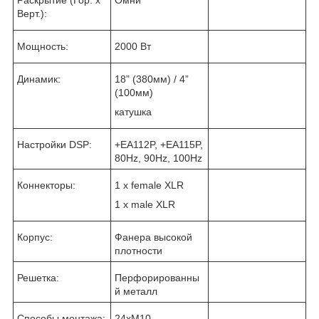
Верт.):
Мощность:
2000 Вт
Динамик:
18” (380мм) / 4”
(100мм)
катушка
Настройки DSP:
+EA112P, +EA115P,
80Hz, 90Hz, 100Hz
Коннекторы:
1 x female XLR
1 x male XLR
Корпус:
Фанера высокой
плотности
Решетка:
Перфорированны
й металл
Способы монтажа:
24хМ10,