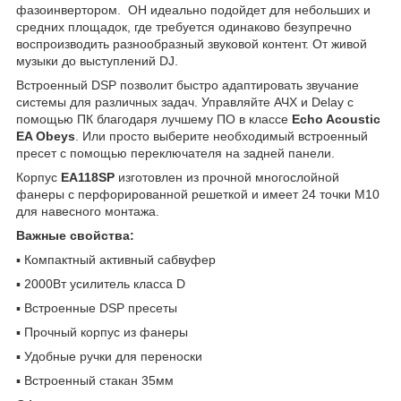
фазоинвертором. ОН идеально подойдет для небольших и
средних площадок, где требуется одинаково безупречно
воспроизводить разнообразный звуковой контент. От живой
музыки до выступлений DJ.
Встроенный DSP позволит быстро адаптировать звучание
системы для различных задач. Управляйте АЧХ и Delay с
помощью ПК благодаря лучшему ПО в классе
Echo Acoustic
EA Obeys
. Или просто выберите необходимый встроенный
пресет с помощью переключателя на задней панели.
Корпус
EA118SP
изготовлен из прочной многослойной
фанеры с перфорированной решеткой и имеет 24 точки М10
для навесного монтажа.
Важные свойства:
▪ Компактный активный сабвуфер
▪ 2000Вт усилитель класса D
▪ Встроенные DSP пресеты
▪ Прочный корпус из фанеры
▪ Удобные ручки для переноски
▪ Встроенный стакан 35мм