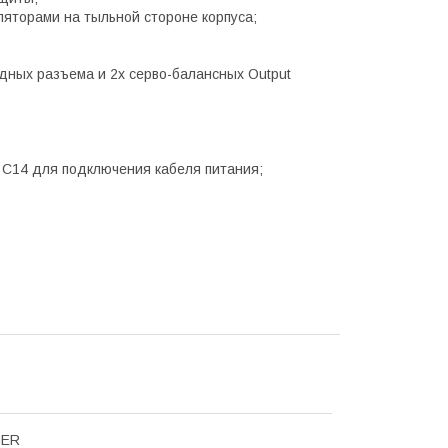
яторами на тыльной стороне корпуса;
одных разъема и 2х серво-балансных Output
м С14 для подключения кабеля питания;
GER