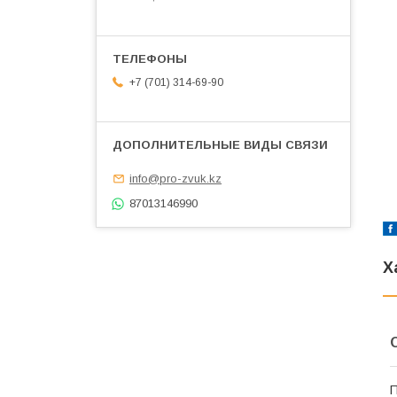
+7 (701) 314-69-90
info@pro-zvuk.kz
87013146990
Х
П