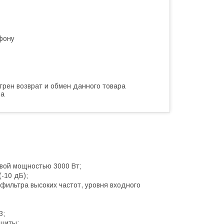
фону
трен возврат и обмен данного товара
ва
овой мощностью 3000 Вт;
-10 дБ);
 фильтра высоких частот, уровня входного
З;
щиты;