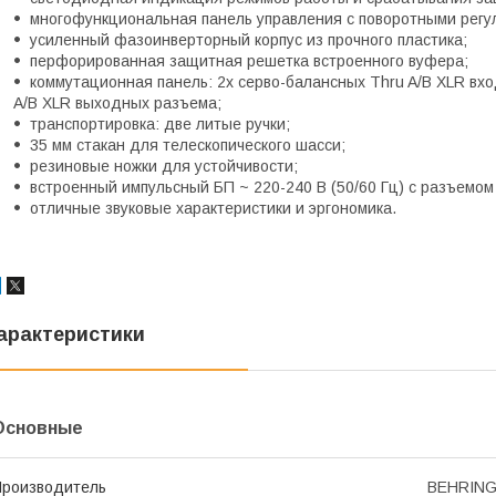
многофункциональная панель управления с поворотными регул
усиленный фазоинверторный корпус из прочного пластика;
перфорированная защитная решетка встроенного вуфера;
коммутационная панель: 2х серво-балансных Thru A/B XLR вх
A/B XLR выходных разъема;
транспортировка: две литые ручки;
35 мм стакан для телескопического шасси;
резиновые ножки для устойчивости;
встроенный импульсный БП ~ 220-240 В (50/60 Гц) с разъемо
отличные звуковые характеристики и эргономика.
арактеристики
Основные
роизводитель
BEHRIN