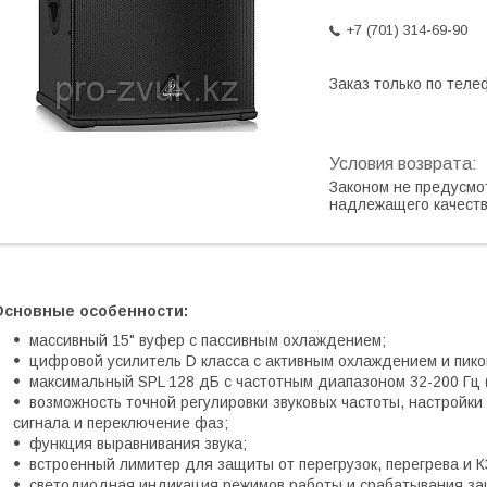
+7 (701) 314-69-90
Заказ только по теле
Законом не предусмо
надлежащего качест
Основные особенности:
массивный 15" вуфер с пассивным охлаждением;
цифровой усилитель D класса с активным охлаждением и пик
максимальный SPL 128 дБ с частотным диапазоном 32-200 Гц (
возможность точной регулировки звуковых частоты, настройки
сигнала и переключение фаз;
функция выравнивания звука;
встроенный лимитер для защиты от перегрузок, перегрева и К
светодиодная индикация режимов работы и срабатывания за