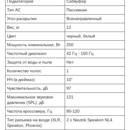
Подкатегория
Сабвуфер
Тип АС
Пассивная
Угол раскрытия
Всенаправленный
Вес, кг
12
Цвет
черный, белый
Мощность номинальная, Вт
250
Частотный диапазон
42 Гц - 150 Гц
Защита от воды и пыли
Нет
Количество полос
1
НЧ (в дюймах)
10”
Чувствительность, дБ
97
Максимальное звуковое
121
давление (SPL), дБ
Частота кроссовера, Гц
80-120
Тип разъема на входе (XLR,
2 x Neutrik Speakon NL4
Speakon, Phoenix)