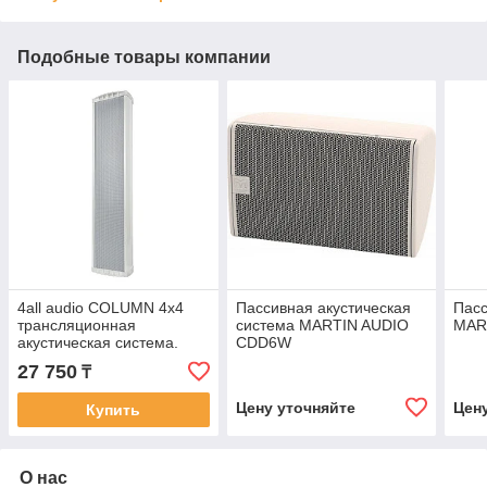
Подобные товары компании
4all audio COLUMN 4x4
Пассивная акустическая
Пас
трансляционная
система MARTIN AUDIO
MAR
акустическая система.
CDD6W
27 750
₸
Цену уточняйте
Цен
Купить
О нас