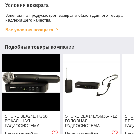
Условия возврата
Законом не предусмотрен возврат и обмен данного товара
надлежащего качества
Все условия возврата
Подобные товары компании
SHURE BLX24E/PG58
SHURE BLX14E/SM35-R12
SHU
ВОКАЛЬНАЯ
ГОЛОВНАЯ
ПРЕ
РАДИОСИСТЕМА
РАДИОСИСТЕМА
РАД
Цену уточняйте
Цену уточняйте
Цен