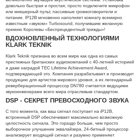
довольно быстрая и простая; просто подключите микрофон
или микшерный пульт, пассивные громкоговорители и
питание. IP12B мгновенно наполняет комнату всемирно
известным «звуком» Turbosound, получившим желанную
премию Королевы «Беспрецедентный трижды»!
ВДОХНОВЛЕННЫЙ ТЕХНОЛОГИЯМИ
KLARK TEKNIK
Klark Teknik признана во всем мире как одна из самых
престижных британских аудиокомпаний с 40-летней историей
и даже наградой TEC Lifetime Achievement Award,
подтверждающей это. Компания разрабатывает и производит
продукцию для артистов мирового уровня, а их легендарный
реверберационный процессор DN780 считается ведущими
звукоинженерами всего мира отраслевым стандартом.
DSP - СЕКРЕТ ПРЕВОСХОДНОГО ЗВУКА
С того момента, как ваш сигнал поступает на iP12B,
встроенный DSP обеспечивает максимально возможную
целостность сигнала. Это гораздо больше, чем просто
выборочное улучшение эквалайзера, 24-битный процессор
анализирует входящий сигнал и разумно применяет