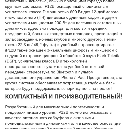
четкостью и ясностью, обычно присущими гораздо более
крупным системам. IP12B, оснащенный специальным
усилителем класса D мощностью 600 Вт для 12-дюймового
низкочастотного (НЧ) динамика с длинным ходом, и двумя
усилителями мощностью 200 Вт для пассивных сателлитных
динамиков, идеально подходит для малых и средних
предприятий, больших концертных площадок, презентаций в
залах заседаний, ночных клубов и многого другого. Легкий
(всего 22,3 кг / 49,2 фунта) и удобный в транспортировке
iP12B также оснащен 3-канальным цифровым микшером с
ведущей в отрасли цифровой обработкой звука Klark Teknik.
(DSP), усилителем класса D и технологией
пространственного звука + плюс удобной потоковой
передачей стереозвука по Bluetooth и пультом
дистанционного управления iPhone / iPad. Проще говоря, эта
крутая система обеспечивает потрясающе глубокие басы,
которые будут поддерживать вечеринку ночь на пролет!
КОМПАКТНЫЙ И ПРОИЗВОДИТЕЛЬНЫЙ!
Разработанный для максимальной портативности и
поддержки низкого уровня, iP12B можно использовать в
качестве автономного сабвуфера с активными
полнодиапазонными динамиками или в качестве основы для
великолепно звучащей акустической системы. Установка