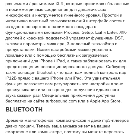
разъемами / разъемами XLR, которые принимают балансные
и несимметричные соединения для динамических
микрофонов и инструментов линейного уровня. Простой и
интуитивно понятный пользовательский интерфейс состоит
из одного поворотного нажимного энкодера с
функциональными кнопками Process, Setup, Exit и Enter. ЖК-
дисплей с красивой подсветкой управляет функциями DSP,
включая параметры микшера, 3-полосный эквалайзер и
предустановки. Всеми настройками можно управлять
локально или с помощью бесплатных загружаемых
приложений для iPhone / iPad, а также заблокировать их для
предотвращения несанкционированного доступа. Сабвуфер
также оснащен Bluetooth, что дает вам полный контроль над
iP12B прямо с вашего iPhone или iPad. Эта удивительная
функция позволяет вам регулировать все настройки в зоне
прослушивания или на сцене для получения идеального
звука каждый раз! Специальные приложения доступны
бесплатно на сайте turbosound.com или в Apple App Store.
BLUETOOTH
Времена магнитофонов, компакт-дисков и даже mp3-плееров
давно прошли. Теперь ваша музыка живет на вашем
смартфоне или компьютере, поэтому вы можете перестать