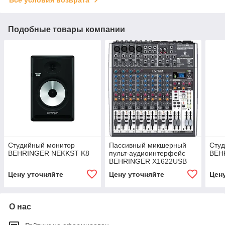
Подобные товары компании
Студийный монитор
Пассивный микшерный
Сту
BEHRINGER NEKKST K8
пульт-аудиоинтерфейс
BEH
BEHRINGER X1622USB
Цену уточняйте
Цену уточняйте
Цен
О нас