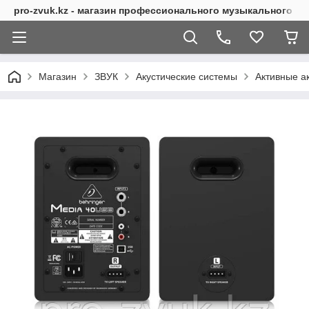
pro-zvuk.kz - магазин профессионального музыкального о
Магазин
ЗВУК
Акустические системы
Активные а