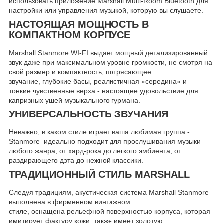
использовать приложение Marshall Multi-Room Bluetooth для
настройки или управления музыкой, которую вы слушаете.
НАСТОЯЩАЯ МОЩНОСТЬ В
КОМПАКТНОМ КОРПУСЕ
Marshall Stanmore WI-FI выдает мощный детализированный
звук даже при максимальном уровне громкости, не смотря на
свой размер и компактность, потрясающее
звучание, глубокие басы, реалистичная «середина» и
тонкие чувственные верха - настоящее удовольствие для
капризных ушей музыкального гурмана.
УНИВЕРСАЛЬНОСТЬ ЗВУЧАНИЯ
Неважно, в каком стиле играет ваша любимая группа -
Stanmore идеально подходит для прослушивания музыки
любого жанра, от хард-рока до легкого эмбиента, от
раздирающего дэта до нежной классики.
ТРАДИЦИОННЫЙ СТИЛЬ MARSHALL
Следуя традициям, акустическая система Marshall Stanmore
выполнена в фирменном винтажном
стиле, оснащена рельефной поверхностью корпуса, которая
имитирует фактуру кожи, также имеет золотую