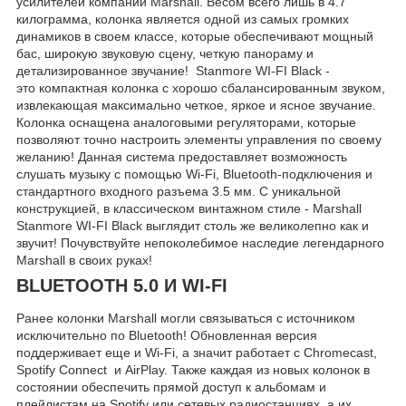
усилителей компании Marshall. Весом всего лишь в 4.7
килограмма, колонка является одной из самых громких
динамиков в своем классе, которые обеспечивают мощный
бас, широкую звуковую сцену, четкую панораму и
детализированное звучание! Stanmore WI-FI Black -
это компактная колонка с хорошо сбалансированным звуком,
извлекающая максимально четкое, яркое и ясное звучание.
Колонка оснащена аналоговыми регуляторами, которые
позволяют точно настроить элементы управления по своему
желанию! Данная система предоставляет возможность
слушать музыку с помощью Wi-Fi, Bluetooth-подключения и
стандартного входного разъема 3.5 мм. С уникальной
конструкцией, в классическом винтажном стиле - Marshall
Stanmore WI-FI Black выглядит столь же великолепно как и
звучит! Почувствуйте непоколебимое наследие легендарного
Marshall в своих руках!
BLUETOOTH 5.0 И WI-FI
Ранее колонки Marshall могли связываться с источником
исключительно по Bluetooth! Обновленная версия
поддерживает еще и Wi-Fi, а значит работает с Chromecast,
Spotify Connect и AirPlay. Также каждая из новых колонок в
состоянии обеспечить прямой доступ к альбомам и
плейлистам на Spotify или сетевых радиостанциях, а их