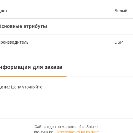
Цвет
Белый
Основные атрибуты
роизводитель
DSP
нформация для заказа
Цена:
Цену уточняйте
Сайт создан на маркетплейсе
Satu.kz
pro-zvuk.kz |
Пожаловаться на контент