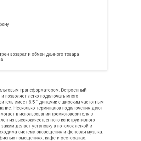
фону
трен возврат и обмен данного товара
ва
вольтовым трансформатором. Встроенный
и позволяет легко подключать много
ритель имеет 6,5 " динамик с широким частотным
вучание. Несколько терминалов подключения дают
омогает в использовании громкоговорителя в
лен из высококачественного конструктивного
 зажим делает установку в потолок легкой и
обходима система оповещения и фоновая музыка.
офисных помещениях, кафе и ресторанах.