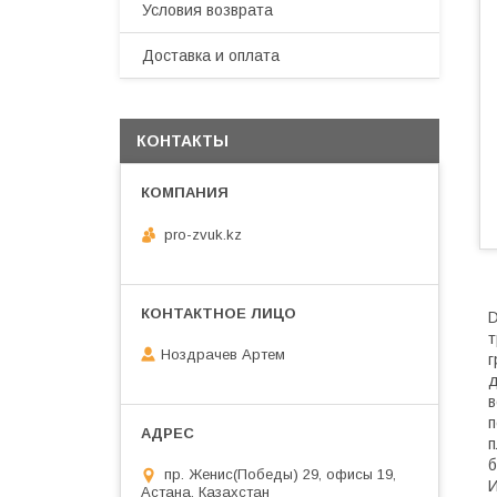
Условия возврата
Доставка и оплата
КОНТАКТЫ
pro-zvuk.kz
D
т
Ноздрачев Артем
г
д
в
п
п
б
пр. Женис(Победы) 29, офисы 19,
И
Астана, Казахстан