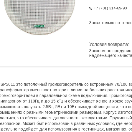
+7 (701) 314-69-90
Заказ только по теле
Законом не предусмо
надлежащего качест
SP5011 это потолочный громкоговоритель со встроенным 70/100 
рансформатор уменьшает потери в линии на больших расстояниях 
ромкоговорителей в параллельной схеме подключения. Громкогово
иапазоном от 110Гц и до 15 кГц и обеспечивает ясное и яркое з
озможность получать 2.5Вт, 5Вт и 10Вт выходной мощности, что п
омещениях с разными геометрическими размерами. Корпус изготов
ластика, что обеспечивает длговечность эксплуатации. Пружинный
езопасной. Может быт использован в различных условиях, где не
деально подойдет для использования в гостиницах, магазинах, 