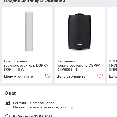
Подобные товары компании
Всепогодный
Настенный
ВСЕ
громкоговоритель DSPPA
громкоговоритель DSPPA
ГРО
DSP455II W
DSP6061IIB
DSP
Цену уточняйте
Цену уточняйте
Цен
О нас
Рейтинг не сформирован
Менее 5 отзывов за последний год
Работает с 11.07.2021