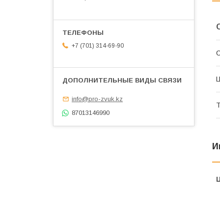
+7 (701) 314-69-90
С
info@pro-zvuk.kz
Т
87013146990
И