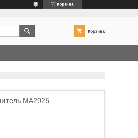
Корзина
Корзина
литель MA2925