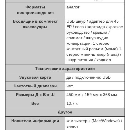
Форматы
аналог
воспроизведения
Входящие в комплект
USB шнур / адаптер для 45
аксессуары
EP / веса / картридж / краткое
руководство / крышка /
слипмат / шнур аудио
конвертации: 1 стерео
контактный разъем (мама) 1
стерео мини-штекер (папа) /
шнур питания / хэдшел
Технические характеристики
Звуковая карта
да / подключение: USB
Частотный диапазон
нет
Размеры Д х В х Ш
450 мм x 159 мм x 368 мм
Вес
10,7 кг
Другое
Носители информации
компьютеры (Mac/Windows) /
винил