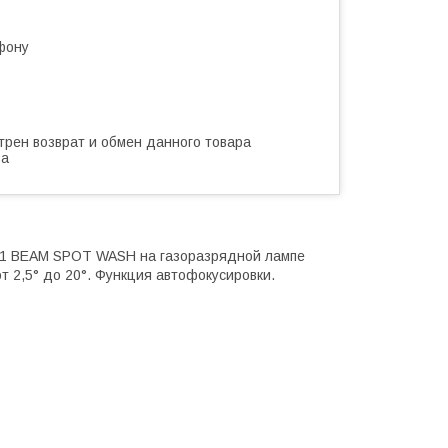
фону
трен возврат и обмен данного товара
ва
в-1 BEAM SPOT WASH на газоразрядной лампе
т 2,5° до 20°. Функция автофокусировки.