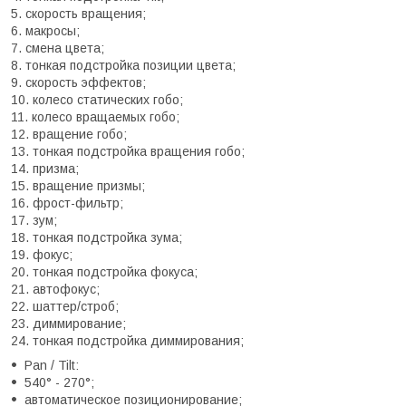
скорость вращения;
макросы;
смена цвета;
тонкая подстройка позиции цвета;
скорость эффектов;
колесо статических гобо;
колесо вращаемых гобо;
вращение гобо;
тонкая подстройка вращения гобо;
призма;
вращение призмы;
фрост-фильтр;
зум;
тонкая подстройка зума;
фокус;
тонкая подстройка фокуса;
автофокус;
шаттер/строб;
диммирование;
тонкая подстройка диммирования;
Pan / Tilt:
540° - 270°;
автоматическое позиционирование;