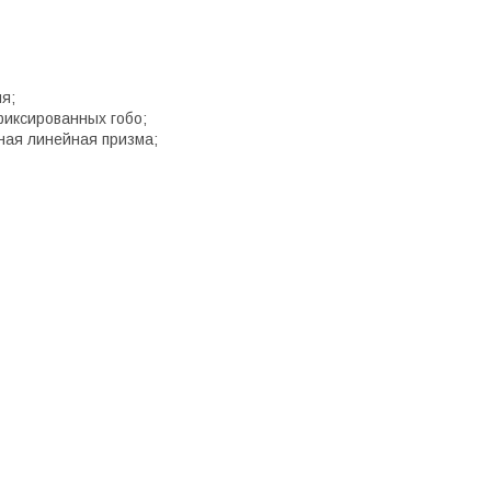
я;
 фиксированных гобо;
ная линейная призма;