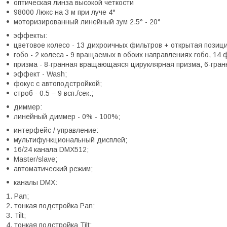
оптическая линза высокой четкости
98000 Люкс на 3 м при луче 4°
моторизированный линейный зум 2.5° - 20°
эффекты:
цветовое колесо - 13 дихроичных фильтров + открытая позици
гобо - 2 колеса - 9 вращаемых в обоих направлениях гобо, 14
призма - 8-гранная вращающаяся цируклярная призма, 6-гран
эффект - Wash;
фокус с автоподстройкой;
строб - 0.5 – 9 всп./сек.;
диммер:
линейный диммер - 0% - 100%;
интерфейс / управление:
мультифункциональный дисплей;
16/24 канала DMX512;
Master/slave;
автоматический режим;
каналы DMX:
Pan;
тонкая подстройка Pan;
Tilt;
тонкая подстройка Tilt;