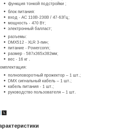
функция тонкой подстройки ;
блок питания:
вход - AC 110В-230В / 47-63Гц;
мощность - 470 Вт;
электронный балласт;
разъемы:
DMX512 - XLR 3-пин;
питание - Powerconn;
размер - 587х365х382мм;
вес - 16 кг .
омплектация:
полноповоротный прожектор – 1 шт.;
DMX сигнальный кабель – 1 шт.;
кабель питания - 1 шт.;
руководство пользователя – 1 шт.
арактеристики