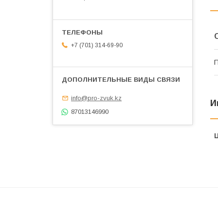
+7 (701) 314-69-90
П
info@pro-zvuk.kz
И
87013146990