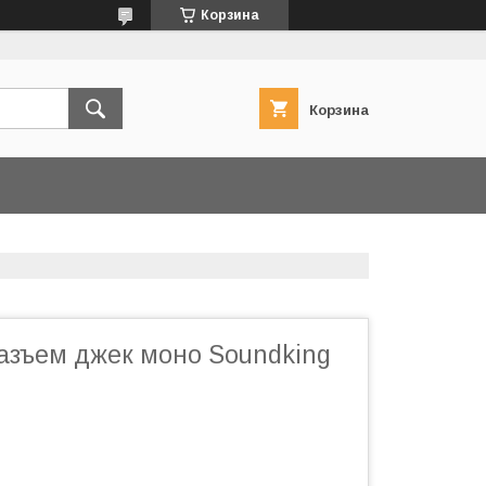
Корзина
Корзина
азъем джек моно Soundking