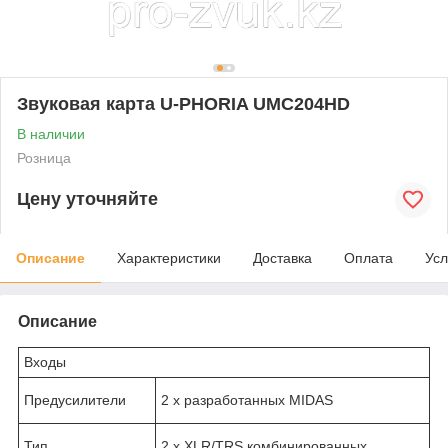
Звуковая карта U-PHORIA UMC204HD
В наличии
Розница
Цену уточняйте
Описание
Характеристики
Доставка
Оплата
Усл
Описание
Входы
Предусилители
2 х разработанных MIDAS
Тип
2 х XLR/TRS комбинированных