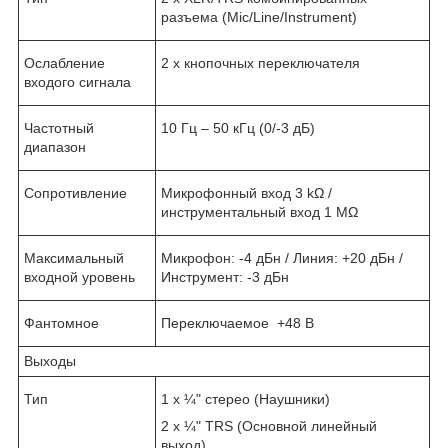
разъема (Mic/Line/Instrument)
Ослабление
2 х кнопочных переключателя
входого сигнала
Частотный
10 Гц – 50 кГц (0/-3 дБ)
диапазон
Сопротивление
Микрофонный вход 3 kΩ /
инструментальный вход 1 МΩ
Максимальный
Микрофон: -4 дБн / Линия: +20 дБн /
входной уровень
Инструмент: -3 дБн
Фантомное
Переключаемое +48 В
Выходы
Тип
1 х ¼" стерео (Наушники)
2 х ¼" TRS (Основной линейный
выход)