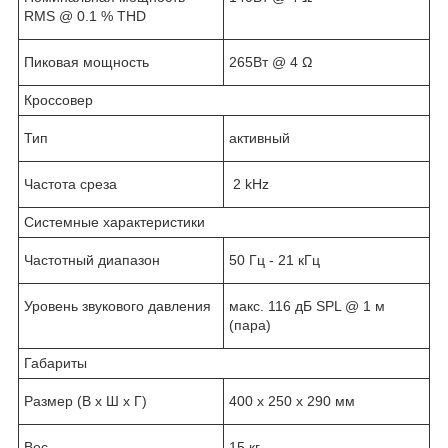
RMS @ 0.1 % THD
Пиковая мощность
265Вт @ 4 Ω
Кроссовер
Тип
активный
Частота среза
2 kHz
Системные характеристики
Частотный диапазон
50 Гц - 21 кГц
Уровень звукового давления
макс. 116 дБ SPL @ 1 м
(пара)
Габариты
Размер (В х Ш х Г)
400 х 250 х 290 мм
Вес
15 кг