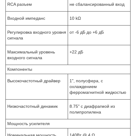
RCA разъем
не сбалансированный вход
Входной импеданс
10 kΩ
Регулировка входного уровня
от -6 дБ до +6 дБ
сигнала
Максимальный уровень
+22 дБ
входного сигнала
Компоненты
Высокочастотный драйвер
1", полусфера, с
охлаждением
ферромагнитной жидкостью
Низкочастотный динамик
8.75" с диафрагмой из
полипропилена
Мощность усилителя
Номинальная мощность
140Вт @ 4 Ω