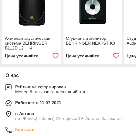
Активная акустическая
Студийный монитор
Сту
система BEHRINGER
BEHRINGER NEKKST K8
Audi
B112D 12" НЧ
Цену уточняйте
Цену уточняйте
Цен
О нас
Рейтинг не сформирован
Менее 5 отзывов за последний год
Работает с 11.07.2021
г. Астана
пр. Женис(Победы) 29, офисы 19, Астана, Казахстан
Контакты