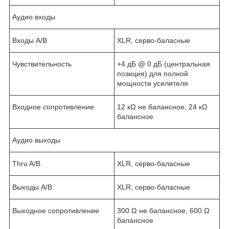
Аудио входы
Входы А/В
XLR, серво-баласные
Чувствительность
+4 дБ @ 0 дБ (центральная
позиция) для полной
мощности усилителя
Входное сопротивление
12 кΩ не балансное, 24 кΩ
балансное
Аудио выходы
Thru A/B
XLR, серво-баласные
Выходы А/В
XLR, серво-баласные
Выходное сопротивление
300 Ω не балансное, 600 Ω
балансное