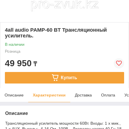
4all audio PAMP-60 BT Трансляционный
усилитель.
В наличии
Розница
49 950
₸
Купить
Описание
Характеристики
Доставка
Оплата
Ус
Описание
Трансляционный усилитель мощности 60Вт. Входы: 1 х мик.,
1 х AUX. Выходы: 4-16 Ом, 100В, . Диапазон частот 40 Гц-18