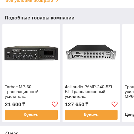
Все условия возврата
Подобные товары компании
Tarboc MP-60
4all audio PAMP-240-5Zi
Тра
Трансляционный
BT Трансляционный
усил
усилитель.
усилитель.
MP6
21 600
127 650
₸
₸
Цен
Купить
Купить
О нас