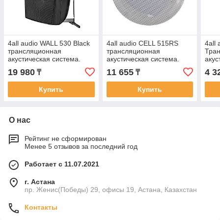
4all audio WALL 530 Black
4all audio CELL 515RS
4all
трансляционная
трансляционная
Тра
акустическая система.
акустическая система.
акус
19 980
11 655
4 3
₸
₸
Купить
Купить
О нас
Рейтинг не сформирован
Менее 5 отзывов за последний год
Работает с 11.07.2021
г. Астана
пр. Женис(Победы) 29, офисы 19, Астана, Казахстан
Контакты